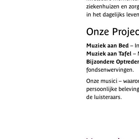
ziekenhuizen en zorg
in het dagelijks lev
Onze Proje
Muziek aan Bed
– I
Muziek aan Tafel
– 
Bijzondere Optrede
fondsenwervingen.
Onze musici – waaron
persoonlijke belevin
de luisteraars.