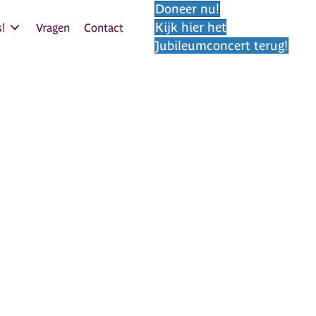
Doneer nu!
Kijk hier het
!
Vragen
Contact
Jubileumconcert terug!