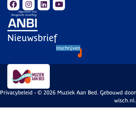
s
n
a
Nieuwsbrief
v
Inschrijven
i
g
a
t
Privacybeleid
- © 2026 Muziek Aan Bed. Gebouwd door
i
wisch.nl
.
o
n