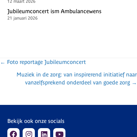
12 maart 2026
Jubileumconcert ism Ambulancewens
21 januari 2026
← Foto reportage Jubileumconcert
P
Muziek in de zorg: van inspirerend initiatief naar
o
vanzelfsprekend onderdeel van goede zorg →
s
t
s
Bekijk ook onze socials
n