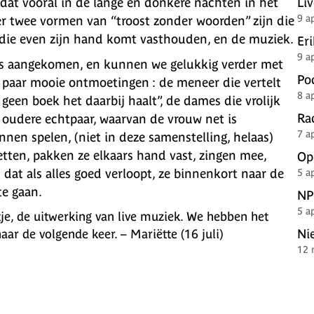
 dat vooral in de lange en donkere nachten in het
Li
9 a
, er twee vormen van “troost zonder woorden” zijn die
 die even zijn hand komt vasthouden, en de muziek.
Er
9 a
ls aangekomen, en kunnen we gelukkig verder met
Po
 paar mooie ontmoetingen : de meneer die vertelt
8 a
 geen boek het daarbij haalt”, de dames die vrolijk
Ra
t oudere echtpaar, waarvan de vrouw net is
7 a
nen spelen, (niet in deze samenstelling, helaas)
etten, pakken ze elkaars hand vast, zingen mee,
Op
s dat als alles goed verloopt, ze binnenkort naar de
5 a
te gaan.
NP
5 a
tje, de uitwerking van live muziek. We hebben het
Ni
aar de volgende keer. – Mariëtte (16 juli)
12 