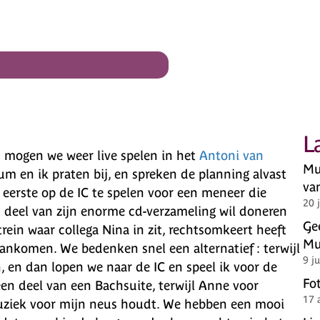
L
d mogen we weer live spelen in het
Antoni van
Muz
um en ik praten bij, en spreken de planning alvast
va
eerste op de IC te spelen voor een meneer die
20 
 deel van zijn enorme cd-verzameling wil doneren
Gee
trein waar collega Nina in zit, rechtsomkeert heeft
Mu
aankomen. We bedenken snel een alternatief : terwijl
9 j
, en dan lopen we naar de IC en speel ik voor de
Fo
en deel van een Bachsuite, terwijl Anne voor
17 
uziek voor mijn neus houdt. We hebben een mooi