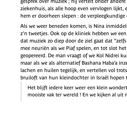
gesprek over muziek ; hij vertelt onder andere
ziekenhuis, als alle hoop even vervlogen lijkt
hem er doorheen slepen : de verpleegkundige
Als we weer beneden komen, is Nina inmidde
z’n tweetjes. Ook op de kliniek hebben we een
dat muziek zo diep door de ziel gaat dat “zelfs
mee neuriën als we Piaf spelen, en tot slot he
geopereerd. De man vraagt of we Kol Nidrei kun
maar als we als alternatief Bashana Haba’a inz
lachen en huilen tegelijk, en vertellen vol trot
bruiloft van hun kleindochter in Israël hopen 
Het blijft iedere keer weer een klein wonder
mooiste vak ter wereld ! En we kijken al uit n