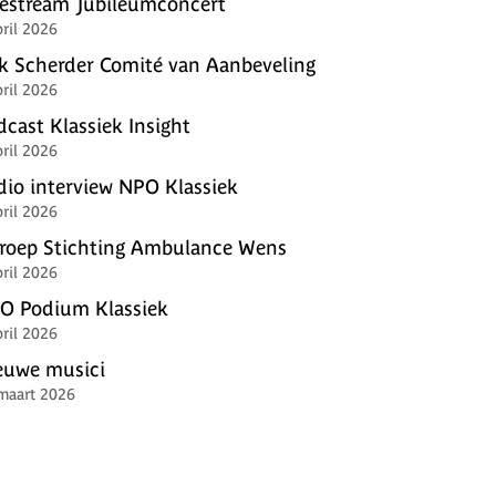
vestream Jubileumconcert
pril 2026
ik Scherder Comité van Aanbeveling
pril 2026
dcast Klassiek Insight
pril 2026
dio interview NPO Klassiek
pril 2026
roep Stichting Ambulance Wens
pril 2026
O Podium Klassiek
pril 2026
euwe musici
maart 2026