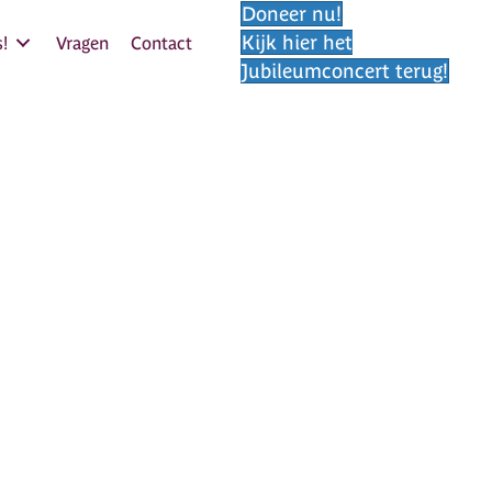
Doneer nu!
Kijk hier het
!
Vragen
Contact
Jubileumconcert terug!