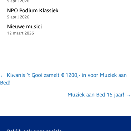
5 april 2026
NPO Podium Klassiek
5 april 2026
Nieuwe musici
12 maart 2026
← Kiwanis ’t Gooi zamelt € 1200,- in voor Muziek aan
P
Bed!
o
Muziek aan Bed 15 jaar! →
s
t